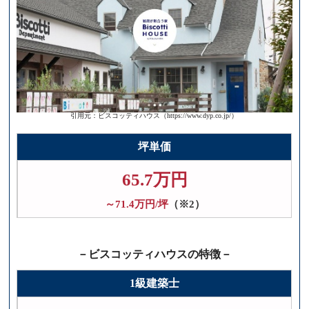
引用元：ビスコッティハウス（https://www.dyp.co.jp/）
坪単価
65.7万円
～71.4万円/坪
（※2）
－ビスコッティハウスの特徴－
1級建築士