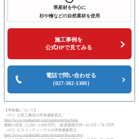
県産材を中心に
杉や檜などの自然素材を使用
施工事例を
公式HPで見てみる
電話で問い合わせる
（027-382-1380）
【坪単価について】
（※1）土田工務店の坪単価参照元：
https://www.sumikaclub.com/constructor/tsuchida/
価格の目安（2,200～2,600万円）÷延床面積35坪＝62.9万～74.3万円
（※2）ビスコッティハウスの坪単価参照元：
https://www.sumikaclub.com/constructor/biscotti-dyp/