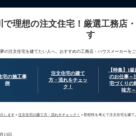
川で理想の注文住宅！厳選工務店
す
夢の注文住宅を建てたい人へ。おすすめの工務店・ハウスメーカーをご
【特集】1級
注文住宅の建て
住宅の施工事
のお仕事～
方・流れをチェッ
例
宅づくりの
ク！
味方～
介します
»
注文住宅の建て方・流れをチェック！
»
防犯性を考えて注文住宅を建て
2月13日