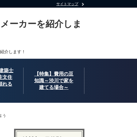
サイトマップ
・メーカーを紹介しま
紹介します！
建築士
【特集】費用の豆
注文住
知識～渋川で家を
頼れる
建てる場合～
よう