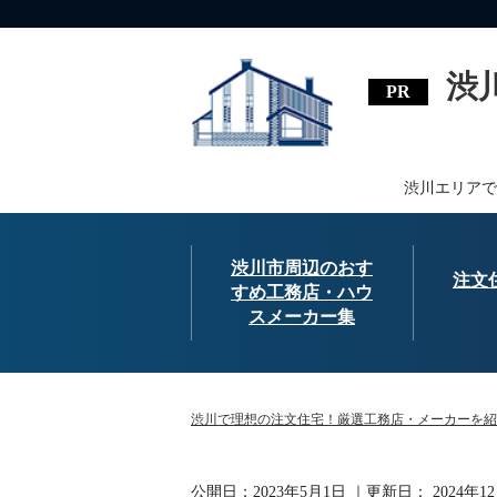
渋
渋川エリアで
渋川市周辺のおす
注文
すめ工務店・ハウ
スメーカー集
渋川で理想の注文住宅！厳選工務店・メーカーを紹
公開日：
2023年5月1日
｜更新日：
2024年1