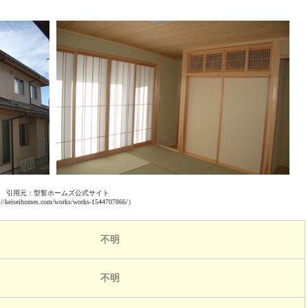
引用元：型誓ホームズ公式サイト
//keiseihomes.com/works/works-1544707866/）
不明
不明