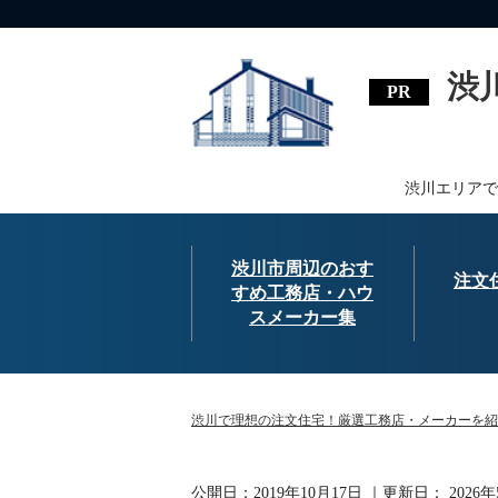
渋
渋川エリアで
渋川市周辺のおす
注文
すめ工務店・ハウ
スメーカー集
渋川で理想の注文住宅！厳選工務店・メーカーを紹
公開日：
2019年10月17日
｜更新日：
2026