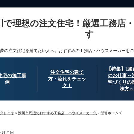
川で理想の注文住宅！厳選工務店
す
夢の注文住宅を建てたい人へ。おすすめの工務店・ハウスメーカーをご
【特集】1級
注文住宅の建て
住宅の施工事
のお仕事～
方・流れをチェッ
例
宅づくりの
ク！
味方～
介します
»
渋川市周辺のおすすめ工務店・ハウスメーカー集
»
型誓ホームズ
年5月21日