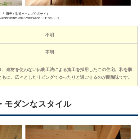
引用元：型誓ホームズ公式サイト
//keiseihomes.com/works/works-1544707761/）
不明
不明
り、建材を使わない伝統工法による施工を採用したこの住宅。和を肌
ともに、広々としたリビングでゆったりと過ごせるのが醍醐味です。
・モダンなスタイル