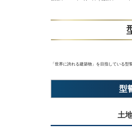
「世界に誇れる建築物」を目指している型
型
土