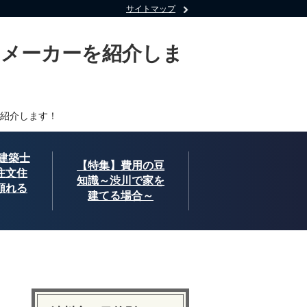
サイトマップ
・メーカーを紹介しま
紹介します！
建築士
【特集】費用の豆
注文住
知識～渋川で家を
頼れる
建てる場合～