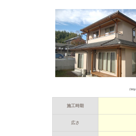
（http:
施工時期
広さ