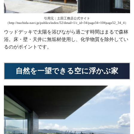
引用元：土田工務店公式サイト
（http://tsuchida-navi.jp/publics/index/52/detail=1/c_id=34/page34=10#page52_34_4）
ウッドデッキで太陽を浴びながら過ごす時間はまるで森林
浴。床・壁・天井に無垢材使用し、化学物質を除外してい
るのがポイントです。
自然を一望できる空に浮かぶ家