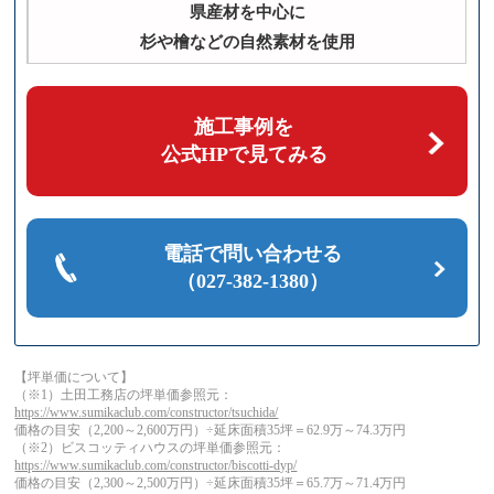
県産材を中心に
杉や檜などの自然素材を使用
施工事例を
公式HPで見てみる
電話で問い合わせる
（027-382-1380）
【坪単価について】
（※1）土田工務店の坪単価参照元：
https://www.sumikaclub.com/constructor/tsuchida/
価格の目安（2,200～2,600万円）÷延床面積35坪＝62.9万～74.3万円
（※2）ビスコッティハウスの坪単価参照元：
https://www.sumikaclub.com/constructor/biscotti-dyp/
価格の目安（2,300～2,500万円）÷延床面積35坪＝65.7万～71.4万円