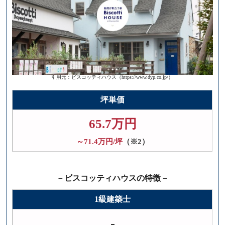
引用元：ビスコッティハウス（https://www.dyp.co.jp/）
坪単価
65.7万円
～71.4万円/坪
（※2）
－ビスコッティハウスの特徴－
1級建築士
-