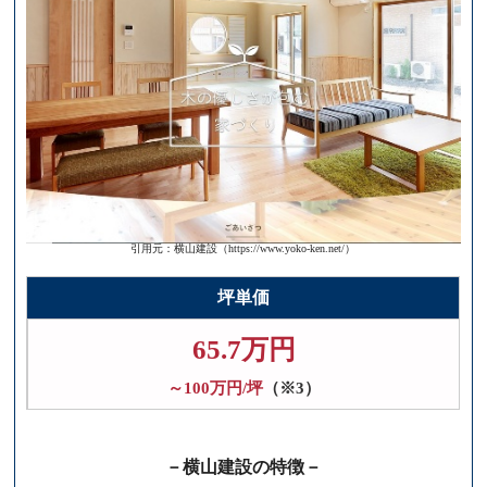
引用元：横山建設（https://www.yoko-ken.net/）
坪単価
65.7万円
～100万円/坪
（※3）
－横山建設の特徴－